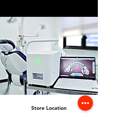
Store Location
356 Dean avenue #100,
Oshawa, On, L1H 3E2