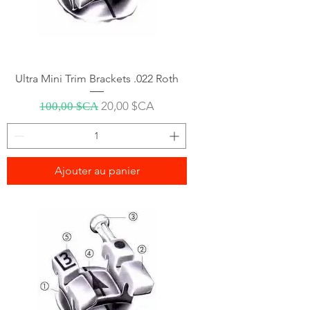
Ultra Mini Trim Brackets .022 Roth
Prix original
Prix promotionnel
20,00 $CA
100,00 $CA
Ajouter au panier