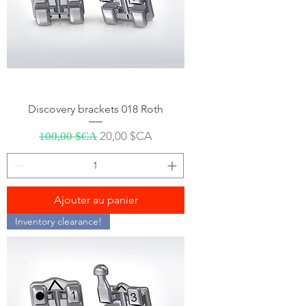
Discovery brackets 018 Roth
Prix original
Prix promotionnel
20,00 $CA
100,00 $CA
Ajouter au panier
Inventory clearance!