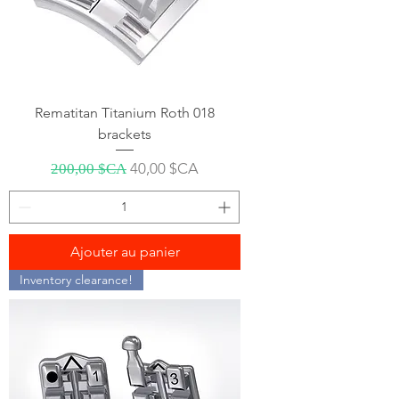
Rematitan Titanium Roth 018
brackets
Prix original
Prix promotionnel
40,00 $CA
200,00 $CA
Ajouter au panier
Inventory clearance!