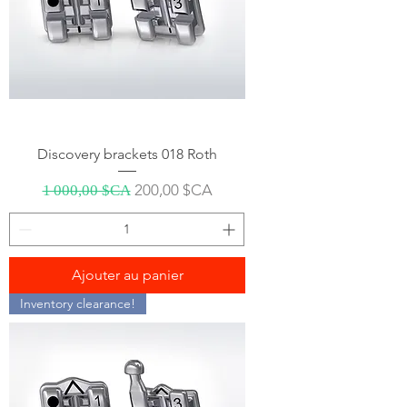
Discovery brackets 018 Roth
Prix original
Prix promotionnel
200,00 $CA
1 000,00 $CA
Ajouter au panier
Inventory clearance!