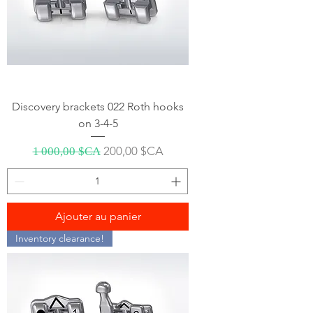
Discovery brackets 022 Roth hooks
on 3-4-5
Prix original
Prix promotionnel
200,00 $CA
1 000,00 $CA
Ajouter au panier
Inventory clearance!