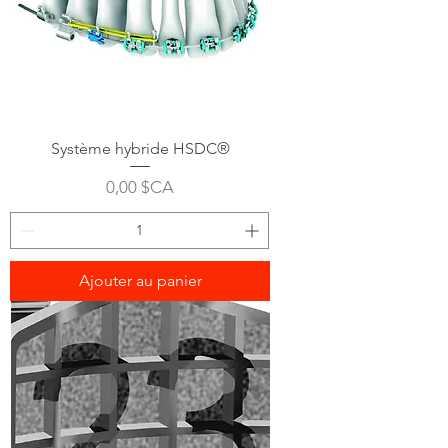
Système hybride HSDC®
Prix
0,00 $CA
Ajouter au panier