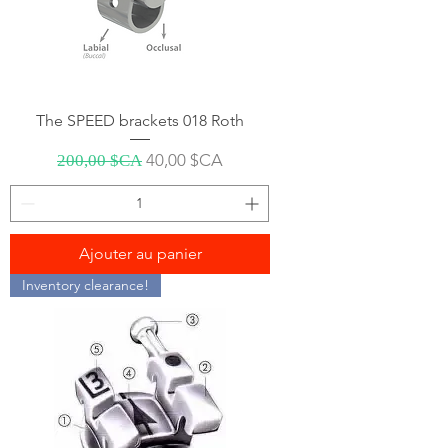
The SPEED brackets 018 Roth
Prix original
Prix promotionnel
40,00 $CA
200,00 $CA
Ajouter au panier
Inventory clearance!