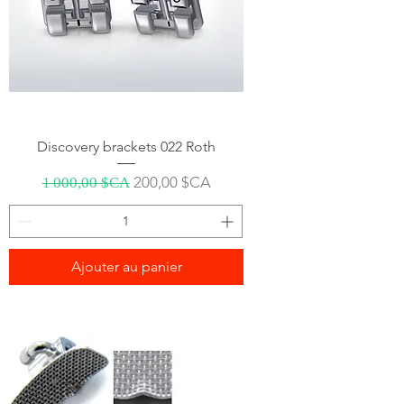
Discovery brackets 022 Roth
Prix original
Prix promotionnel
200,00 $CA
1 000,00 $CA
Ajouter au panier