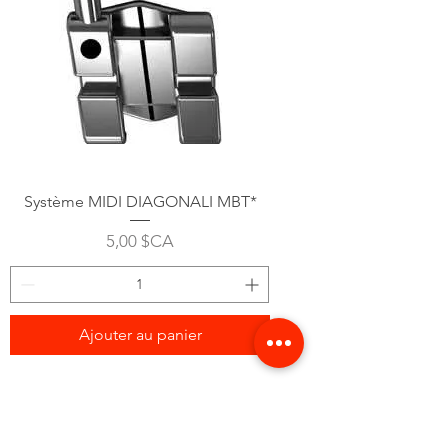
Système MIDI DIAGONALI MBT*
Prix
5,00 $CA
Ajouter au panier