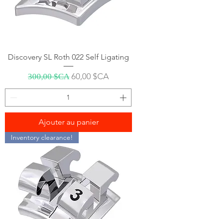
Discovery SL Roth 022 Self Ligating
Prix original
Prix promotionnel
60,00 $CA
300,00 $CA
Ajouter au panier
Inventory clearance!