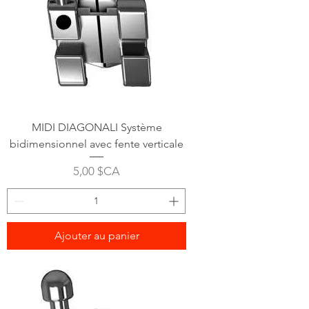
MIDI DIAGONALI Système
bidimensionnel avec fente verticale
Prix
5,00 $CA
Ajouter au panier