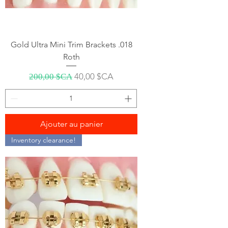
Gold Ultra Mini Trim Brackets .018
Roth
Prix original
Prix promotionnel
40,00 $CA
200,00 $CA
Ajouter au panier
Inventory clearance!