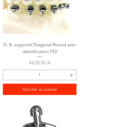
D. B. supports Diagonal Round avec
identification FDI
Prix
44,00 $CA
Ajouter au panier