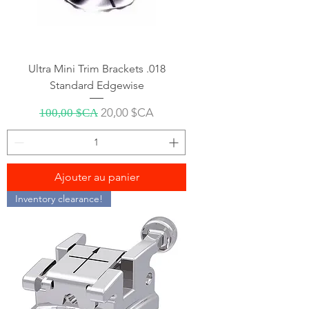
Ultra Mini Trim Brackets .018
Standard Edgewise
Prix original
Prix promotionnel
20,00 $CA
100,00 $CA
Ajouter au panier
Inventory clearance!