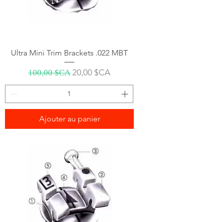
Ultra Mini Trim Brackets .022 MBT
Prix original
Prix promotionnel
20,00 $CA
100,00 $CA
Ajouter au panier