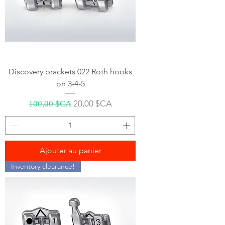
Discovery brackets 022 Roth hooks
on 3-4-5
Prix original
Prix promotionnel
20,00 $CA
100,00 $CA
Ajouter au panier
Inventory clearance!