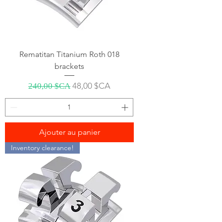
Rematitan Titanium Roth 018
brackets
Prix original
Prix promotionnel
48,00 $CA
240,00 $CA
Ajouter au panier
Inventory clearance!