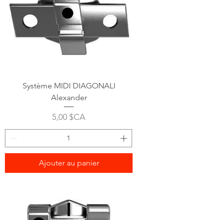
Système MIDI DIAGONALI
Alexander
Prix
5,00 $CA
Ajouter au panier