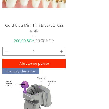
Gold Ultra Mini Trim Brackets .022
Roth
Prix original
Prix promotionnel
40,00 $CA
200,00 $CA
Ajouter au panier
Inventory clearance!