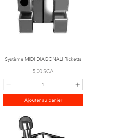
Système MIDI DIAGONALI Ricketts
Prix
5,00 $CA
Ajouter au panier