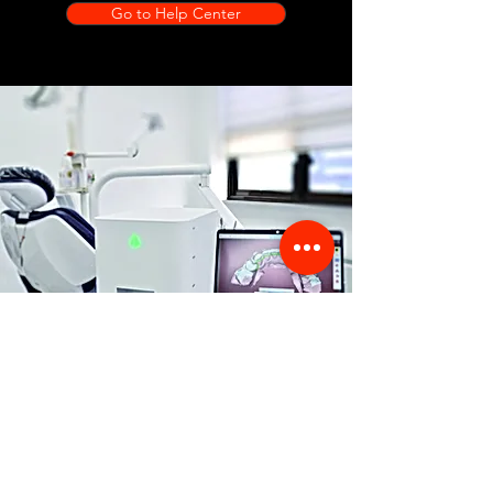
Go to Help Center
Store Location
356 Dean avenue #100,