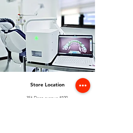
Store Location
356 Dean avenue #100,
Oshawa, On, L1H 3E2
info@orthoflex.ca
1-866-667-0668