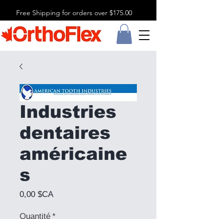
Free Shipping for orders over $175.00
Industries
dentaires
américaine
s
Prix
0,00 $CA
Quantité
*