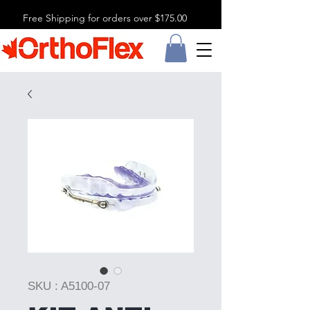
Free Shipping for orders over $175.00
SKU : A5100-07