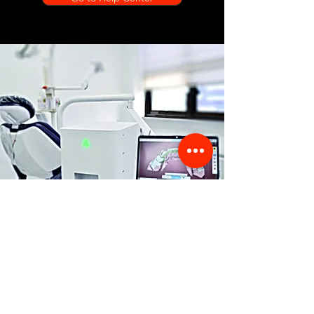
Store Location
356 Dean avenue #100,
Oshawa, On, L1H 3E2