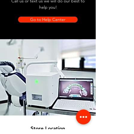
Call us or text us we will do our best to
help you!
Go to Help Center
Store Location