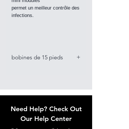
mini modules
permet un meilleur contrôle des
infections.
bobines de 15 pieds
K6460-13
K6465-13
K6466-13
K6420-13
K6425-13
K6426-13
Need Help? Check Out
Our Help Center