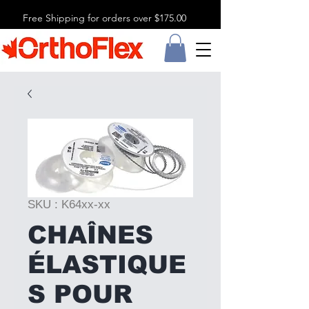
Free Shipping for orders over $175.00
SKU : K64xx-xx
CHAÎNES
ÉLASTIQUE
S POUR