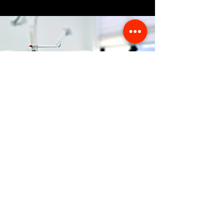
anatomiques à morsure courte
qui offrent au technicien un
espace supplémentaire,
éliminant les ajustements
dentaires dans de nombreux
cas.
Store Location
356 Dean avenue #100,
Oshawa, On, L1H 3E2
info@orthoflex.ca