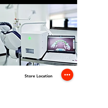
Store Location
356 Dean avenue #100,
Oshawa, On, L1H 3E2
info@orthoflex.ca
1-866-667-0668