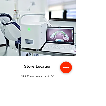
Store Location
356 Dean avenue #100,
Oshawa, On, L1H 3E2
info@orthoflex.ca
1-866-667-0668