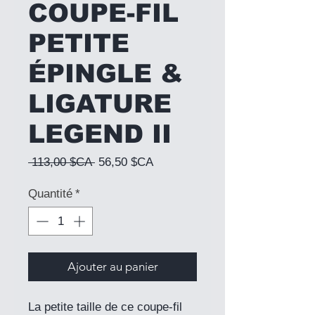
COUPE-FIL
PETITE
ÉPINGLE &
LIGATURE
LEGEND II
Prix original
Prix promotionnel
 113,00 $CA 
56,50 $CA
Quantité
*
Ajouter au panier
La petite taille de ce coupe-fil