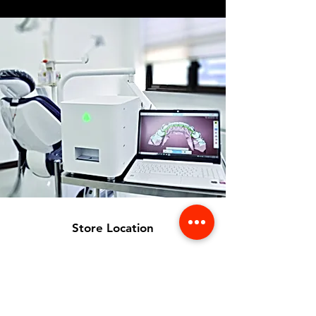
Store Location
356 Dean avenue #100,
Oshawa, On, L1H 3E2
info@orthoflex.ca