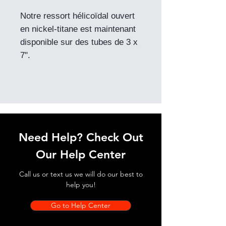
Notre ressort hélicoïdal ouvert
en nickel-titane est maintenant
disponible sur des tubes de 3 x
7".
Need Help? Check Out
Our Help Center
Call us or text us we will do our best to
help you!
Go to Help Center