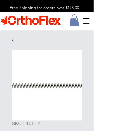
Free Shipping for orders over $175.00
SKU : 1011-4