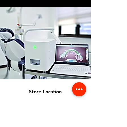
Store Location
356 Dean avenue #100,
Oshawa, On, L1H 3E2
info@orthoflex.ca