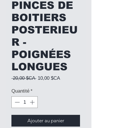
PINCES DE
BOITIERS
POSTERIEU
R -
POIGNÉES
LONGUES
Prix original
Prix promotionnel
 20,00 $CA 
10,00 $CA
Quantité
*
Ajouter au panier