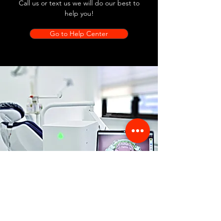
Call us or text us we will do our best to
help you!
Go to Help Center
Store Location