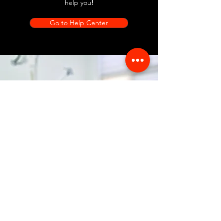
help you!
Go to Help Center
Store Location