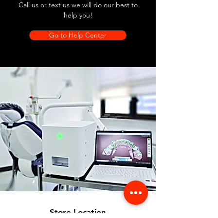
Call us or text us we will do our best to
help you!
Go to Help Center
Store Location