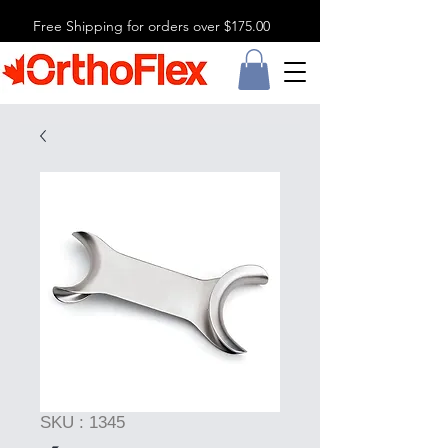
Free Shipping for orders over $175.00
SKU : 1345