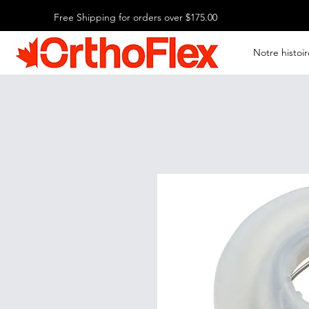
Free Shipping for orders over $175.00
Notre histoir