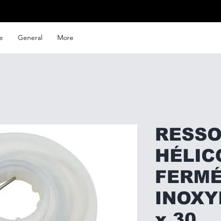
e
General
More
RESS
HÉLIC
FERMÉ
INOXY
x 30