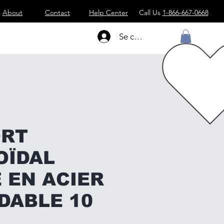
About
Contact
Help Center
Call Us
1-866-667-0668
Se connecter
ORT
OÏDAL
 EN ACIER
DABLE 10