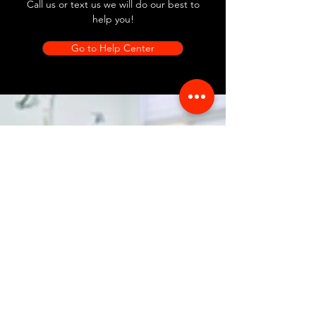
Call us or text us we will do our best to
help you!
Go to Help Center
Store Location