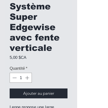
Système
Super
Edgewise
avec fente
verticale
Prix
5,00 $CA
Quantité
*
Ajouter au panier
Leone propose une large