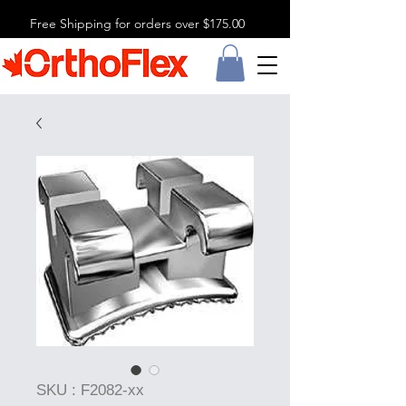
Free Shipping for orders over $175.00
SKU : F2082-xx